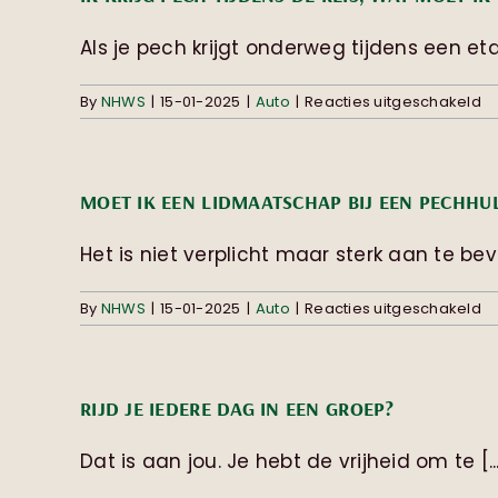
Als je pech krijgt onderweg tijdens een eta
vo
By
NHWS
|
15-01-2025
|
Auto
|
Reacties uitgeschakeld
Ik
kr
p
ti
MOET IK EEN LIDMAATSCHAP BIJ EEN PECHHU
d
re
w
Het is niet verplicht maar sterk aan te bevel
m
ik
vo
By
NHWS
|
15-01-2025
|
Auto
|
Reacties uitgeschakeld
d
M
ik
e
li
RIJD JE IEDERE DAG IN EEN GROEP?
bij
e
pe
Dat is aan jou. Je hebt de vrijheid om te [..
af