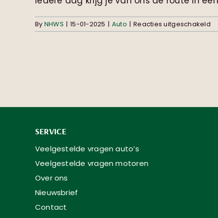
Iedere dag krijg je van ons de route in een [
vo
By
NHWS
|
15-01-2025
|
Auto
|
Reacties uitgeschakeld
H
on
ik
d
ro
SERVICE
Veelgestelde vragen auto’s
Veelgestelde vragen motoren
Over ons
Nieuwsbrief
Contact