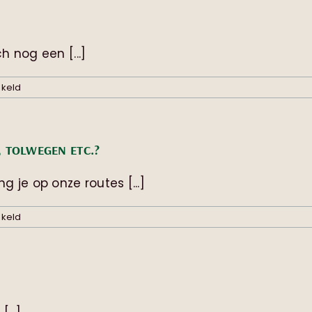
boeking
annuleren?
 nog een [...]
voor
akeld
Kan
ik
mijn
boeking
, TOLWEGEN ETC.?
wijzigen?
 je op onze routes [...]
voor
akeld
Hoe
zit
het
met
vignetten,
milieustickers,
tolwegen