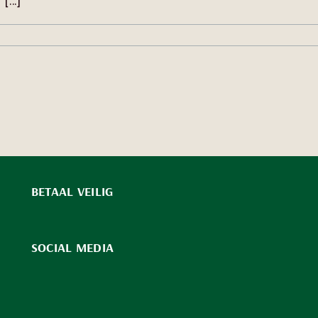
...]
etc.?
or
oe
tvang
e
utes?
BETAAL VEILIG
SOCIAL MEDIA