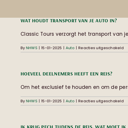
Skip
to
content
WAT HOUDT TRANSPORT VAN JE AUTO IN?
Classic Tours verzorgt het transport van je 
vo
By
NHWS
|
15-01-2025
|
Auto
|
Reacties uitgeschakeld
W
ho
tr
v
HOEVEEL DEELNEMERS HEEFT EEN REIS?
je
au
in
Om het exclusief te houden en om de perso
vo
By
NHWS
|
15-01-2025
|
Auto
|
Reacties uitgeschakeld
H
d
he
e
IK KRIJG PECH TIJDENS DE REIS, WAT MOET IK
re