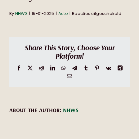
voor
By
NHWS
|
15-01-2025
|
Auto
|
Reacties uitgeschakeld
Ik
krijg
pech
tijdens
de
Share This Story, Choose Your
reis,
Platform!
wat
moet
ik
Facebook
X
Reddit
LinkedIn
WhatsApp
Telegram
Tumblr
Pinterest
Vk
Xing
doen?
Email
ABOUT THE AUTHOR:
NHWS