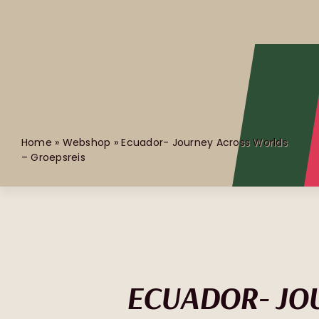
Skip
to
content
Home
»
Webshop
»
Ecuador- Journey Across Worlds
– Groepsreis
ECUADOR- JO