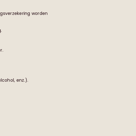
ngsverzekering worden
.
r.
lcohol, enz.).